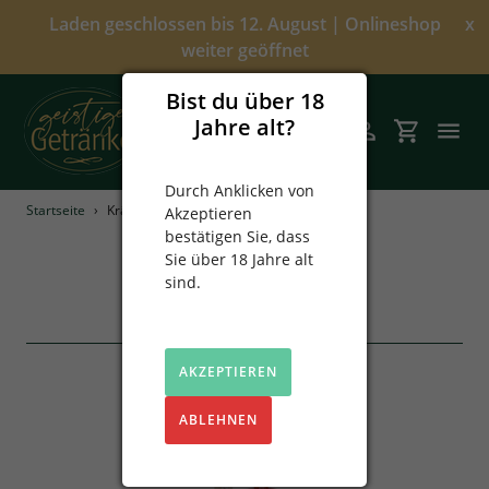
Direkt
Laden geschlossen bis 12. August | Onlineshop
x
zum
weiter geöffnet
Inhalt
Bist du über 18
Jahre alt?
Suchen
Einloggen
Einkaufsw
Durch Anklicken von
Startseite
›
Kräuter
Akzeptieren
Angebote
bestätigen Sie, dass
S
Kräuter
Sie über 18 Jahre alt
Über uns
a
sind.
m
2 Produkte
Alkoholfrei
m
l
AKZEPTIEREN
Spirituosen
u
n
ABLEHNEN
Prinz
g
:
Sekt & Wein