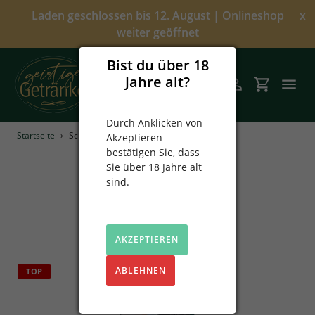
Direkt
Laden geschlossen bis 12. August | Onlineshop
x
zum
weiter geöffnet
Inhalt
Bist du über 18
Jahre alt?
Suchen
Einloggen
Einkaufsw
Durch Anklicken von
Startseite
›
Schnäpse
Akzeptieren
Angebote
bestätigen Sie, dass
S
Schnäpse
Sie über 18 Jahre alt
Über uns
a
sind.
m
26 Produkte
Alkoholfrei
m
l
AKZEPTIEREN
Spirituosen
u
n
ABLEHNEN
Prinz
TOP
g
:
Sekt & Wein