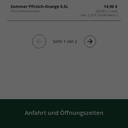
Sommer Pfirsich-Orange 0,5L
14,90 €
Prinz Feinbrennerei
(29,80 € / Liter)
inkl. 2,37 € (19.0% MwSt.)
Seite 1 von 2
Vorherige
Nächste
Seite
Seite
Anfahrt und Öffnungszeiten