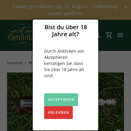
Direkt
Laden geschlossen bis 12. August | Onlineshop
x
zum
weiter geöffnet
Inhalt
Bist du über 18
Jahre alt?
Suchen
Einloggen
Einkaufsw
Durch Anklicken von
Akzeptieren
Angebote
Startseite
›
Wild Stachelbeer Likör
bestätigen Sie, dass
Sie über 18 Jahre alt
Über uns
sind.
Alkoholfrei
AKZEPTIEREN
Spirituosen
ABLEHNEN
Prinz
Sekt & Wein