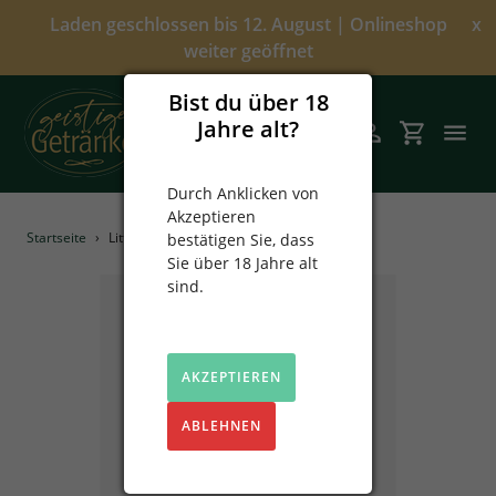
Direkt
Laden geschlossen bis 12. August | Onlineshop
x
zum
weiter geöffnet
Inhalt
Bist du über 18
Jahre alt?
Suchen
Einloggen
Einkaufsw
Durch Anklicken von
Akzeptieren
Angebote
Startseite
›
Little Peat
bestätigen Sie, dass
Sie über 18 Jahre alt
Über uns
sind.
Alkoholfrei
AKZEPTIEREN
Spirituosen
ABLEHNEN
Prinz
Sekt & Wein