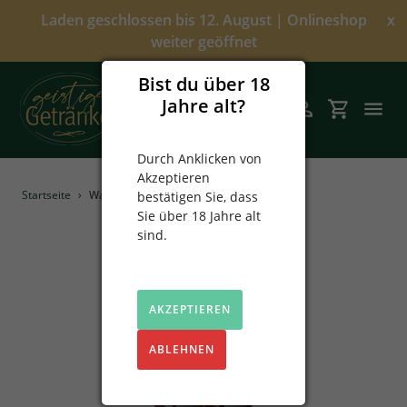
Direkt
Laden geschlossen bis 12. August | Onlineshop
x
zum
weiter geöffnet
Inhalt
Bist du über 18
Jahre alt?
Suchen
Einloggen
Einkaufsw
Durch Anklicken von
Akzeptieren
Angebote
Startseite
›
Walnuss Likör 0,2L
bestätigen Sie, dass
Sie über 18 Jahre alt
Über uns
sind.
Alkoholfrei
AKZEPTIEREN
Spirituosen
ABLEHNEN
Prinz
Sekt & Wein