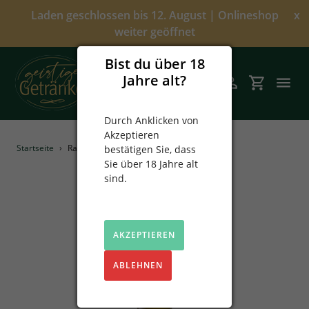
Direkt
Laden geschlossen bis 12. August | Onlineshop
x
zum
weiter geöffnet
Inhalt
Bist du über 18
Jahre alt?
Suchen
Einloggen
Einkaufsw
Durch Anklicken von
Akzeptieren
Angebote
Startseite
›
Ramon Bilbao Verdejo
bestätigen Sie, dass
Sie über 18 Jahre alt
Über uns
sind.
Alkoholfrei
AKZEPTIEREN
Spirituosen
ABLEHNEN
Prinz
Sekt & Wein