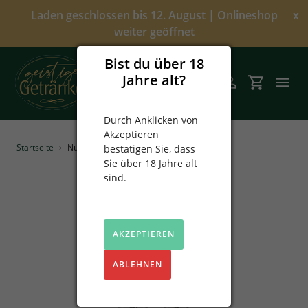
Direkt
Laden geschlossen bis 12. August | Onlineshop
x
zum
weiter geöffnet
Inhalt
Bist du über 18
Jahre alt?
Suchen
Einloggen
Einkaufsw
Durch Anklicken von
Akzeptieren
Angebote
Startseite
›
Nussler 0,5L
bestätigen Sie, dass
Sie über 18 Jahre alt
Über uns
sind.
Alkoholfrei
AKZEPTIEREN
Spirituosen
ABLEHNEN
Prinz
Sekt & Wein