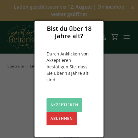
Direkt
Laden geschlossen bis 12. August | Onlineshop
x
zum
weiter geöffnet
Inhalt
Bist du über 18
Jahre alt?
Suchen
Einloggen
Einkaufsw
Durch Anklicken von
Akzeptieren
Angebote
Startseite
›
Lifestyle Merlot
bestätigen Sie, dass
Sie über 18 Jahre alt
Über uns
sind.
Alkoholfrei
AKZEPTIEREN
Spirituosen
ABLEHNEN
Prinz
Sekt & Wein