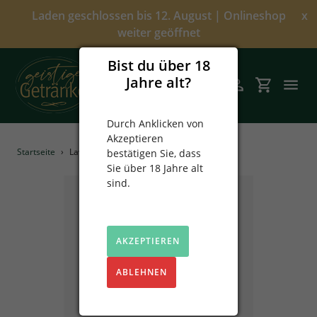
Direkt
Laden geschlossen bis 12. August | Onlineshop
x
zum
weiter geöffnet
Inhalt
Bist du über 18
Jahre alt?
Suchen
Einloggen
Einkaufsw
Durch Anklicken von
Akzeptieren
Angebote
Startseite
›
Lav`a Belle Liberté Aperitif
bestätigen Sie, dass
Sie über 18 Jahre alt
Über uns
sind.
Alkoholfrei
AKZEPTIEREN
Spirituosen
ABLEHNEN
Prinz
Sekt & Wein