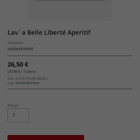
Geschenksets
Lav`a Belle Liberté Aperitif
Verkäufer
unbestimmt
26,50 €
(37,85 € / 1 Liter)
inkl.
4,23 €
(19.0% MwSt.)
zzgl.
Versandkosten
Menge