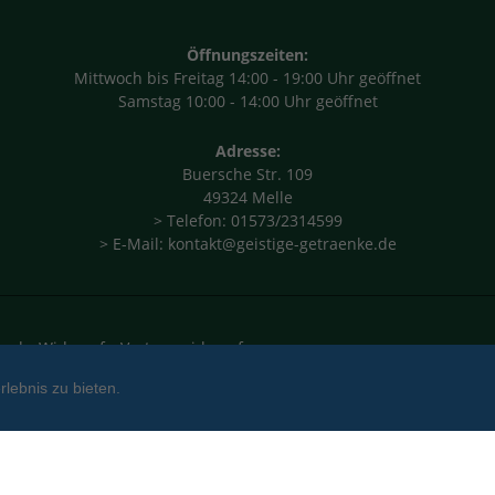
Öffnungszeiten:
Mittwoch bis Freitag 14:00 - 19:00 Uhr geöffnet
Samstag 10:00 - 14:00 Uhr geöffnet
Adresse:
Buersche Str. 109
49324 Melle
> Telefon: 01573/2314599
> E-Mail: kontakt@geistige-getraenke.de
and
Widerruf
Vertrag widerrufen
lebnis zu bieten.
(c) 2026 Hunkerhof GmbH