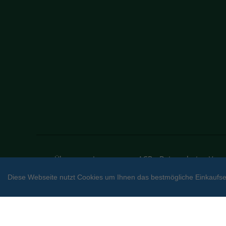
Über uns
Impressum
AGB
Datenschutz
Vers
Facebook
Diese Webseite nutzt Cookies um Ihnen das bestmögliche Einkaufser