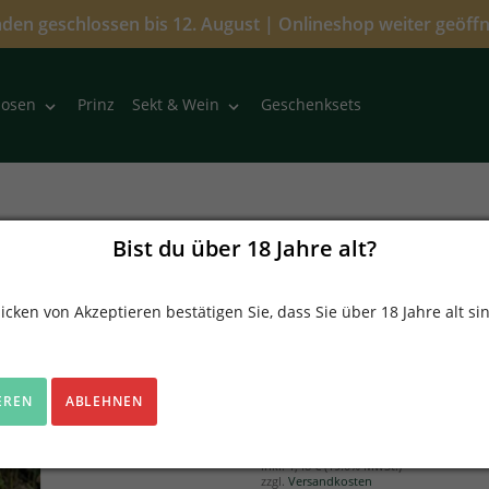
den geschlossen bis 12. August | Onlineshop weiter geöff
Prinz
Geschenksets
uosen
Sekt & Wein
Bist du über 18 Jahre alt?
NEU
Brise de Grenache R
Michel Gassier
icken von Akzeptieren bestätigen Sie, dass Sie über 18 Jahre alt si
Verkäufer
Freund Weinkontor
EREN
ABLEHNEN
9,30 €
(12,40 € / 1 Liter)
inkl.
1,48 €
(19.0% MwSt.)
zzgl.
Versandkosten