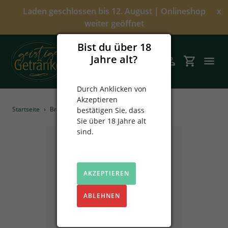
Direkt
Laden geschlossen bis 12. August | Onlineshop
x
zum
weiter geöffnet
Inhalt
Bist du über 18
Jahre alt?
Suchen
Einloggen
Einkaufsw
Durch Anklicken von
Akzeptieren
Angebote
Startseite
›
Bratbirnen Likör 0,5L
bestätigen Sie, dass
Sie über 18 Jahre alt
Über uns
sind.
Alkoholfrei
AKZEPTIEREN
Spirituosen
ABLEHNEN
Prinz
Sekt & Wein