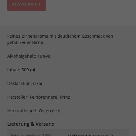
AUSVERKAUFT
Feines Birnenaroma mit deutlichem Geschmack von
gebackener Birne.
Alkoholgehalt: 16%vol
Inhalt: 500 ml
Deklaration: Likör
Hersteller: Feinbrennerei Prinz
Herkunftsland: Österreich
Lieferung & Versand
Paket (kostenlos ab 150€)