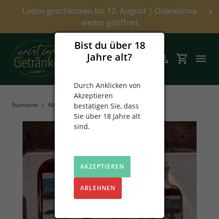
Direkt
Laden geschlossen bis 12. August | Onlineshop
x
zum
weiter geöffnet
Inhalt
Bist du über 18
Jahre alt?
Suchen
Einloggen
Einkaufsw
Durch Anklicken von
Akzeptieren
Angebote
Startseite
›
Alte Pomeranze 0,1 l
bestätigen Sie, dass
Sie über 18 Jahre alt
Über uns
sind.
Alkoholfrei
AKZEPTIEREN
Spirituosen
ABLEHNEN
Prinz
Sekt & Wein