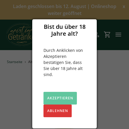
Direkt
Laden geschlossen bis 12. August | Onlineshop
x
zum
weiter geöffnet
Inhalt
Bist du über 18
Jahre alt?
Suchen
Einloggen
Einkaufsw
Durch Anklicken von
Akzeptieren
Angebote
Startseite
›
Alte Kirsche 1L
bestätigen Sie, dass
Sie über 18 Jahre alt
Über uns
sind.
Alkoholfrei
AKZEPTIEREN
Spirituosen
ABLEHNEN
Prinz
Sekt & Wein