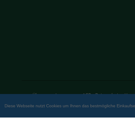
Über uns
Impressum
AGB
Datenschutz
Vers
Facebook
Diese Webseite nutzt Cookies um Ihnen das bestmögliche Einkaufser