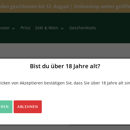
den geschlossen bis 12. August | Onlineshop weiter geöff
Prinz
Geschenksets
uosen
Sekt & Wein
Alte Haus Zwetschge 
Bist du über 18 Jahre alt?
Prinz Fein-Brennerei Alte Sort
Verkäufer
icken von Akzeptieren bestätigen Sie, dass Sie über 18 Jahre alt si
Prinz Feinbrennerei
10,50 €
EREN
ABLEHNEN
(52,50 € / 1 Liter)
inkl.
1,67 €
(19.0% MwSt.)
zzgl.
Versandkosten