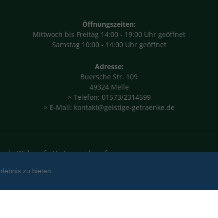
Öffnungszeiten:
Mittwoch bis Freitag 14:00 - 19:00 Uhr geöffnet
Samstag 10:00 - 14:00 Uhr geöffnet
Adresse:
Buersche Str. 109
49324 Melle
> Telefon: 01573/2314599
> E-Mail: kontakt@geistige-getraenke.de
and
Widerruf
Vertrag widerrufen
lebnis zu bieten.
(c) 2026 Hunkerhof GmbH