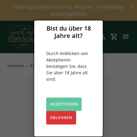
Direkt
Laden geschlossen bis 12. August | Onlineshop
x
zum
weiter geöffnet
Inhalt
Bist du über 18
Jahre alt?
Suchen
Einloggen
Einkaufsw
Durch Anklicken von
Akzeptieren
Angebote
Startseite
›
0,5L Weihnachts Kaiser-Punsch
bestätigen Sie, dass
Sie über 18 Jahre alt
Über uns
sind.
Alkoholfrei
AKZEPTIEREN
Spirituosen
ABLEHNEN
Prinz
Sekt & Wein