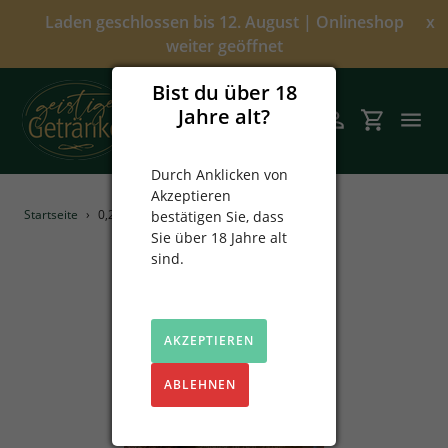
Direkt
Laden geschlossen bis 12. August | Onlineshop
x
zum
weiter geöffnet
Inhalt
Bist du über 18
Jahre alt?
Suchen
Einloggen
Einkaufsw
Durch Anklicken von
Akzeptieren
Angebote
Startseite
›
0,2L Wintered. Gamsblut
bestätigen Sie, dass
Sie über 18 Jahre alt
Über uns
sind.
Alkoholfrei
AKZEPTIEREN
Spirituosen
ABLEHNEN
Prinz
Sekt & Wein