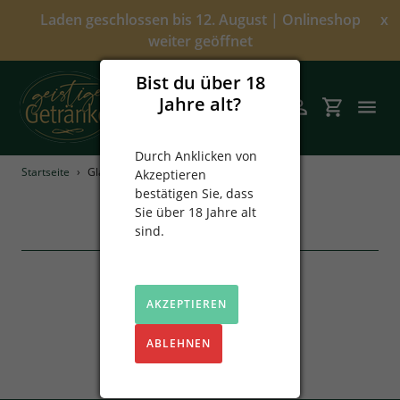
Direkt
Laden geschlossen bis 12. August | Onlineshop
x
zum
weiter geöffnet
Inhalt
Bist du über 18
Jahre alt?
Suchen
Einloggen
Einkaufsw
Durch Anklicken von
Startseite
›
Glas
Akzeptieren
Angebote
bestätigen Sie, dass
Glas
Sie über 18 Jahre alt
Über uns
sind.
Alkoholfrei
AKZEPTIEREN
Spirituosen
ABLEHNEN
Prinz
Sekt & Wein