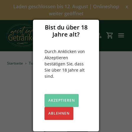
Direkt
Laden geschlossen bis 12. August | Onlineshop
x
zum
weiter geöffnet
Inhalt
Bist du über 18
Jahre alt?
Suchen
Einloggen
Einkaufsw
Durch Anklicken von
Akzeptieren
Angebote
Startseite
›
Top Produkte
›
Die kleinen Noblen
bestätigen Sie, dass
Sie über 18 Jahre alt
Über uns
sind.
Alkoholfrei
AKZEPTIEREN
Spirituosen
ABLEHNEN
Prinz
Sekt & Wein