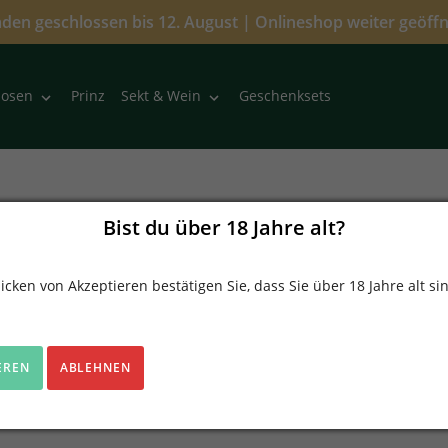
den geschlossen bis 12. August | Onlineshop weiter geöff
Prinz
Geschenksets
uosen
Sekt & Wein
S
Punsch
Bist du über 18 Jahre alt?
a
m
1 Produkt
icken von Akzeptieren bestätigen Sie, dass Sie über 18 Jahre alt si
m
l
u
n
EREN
ABLEHNEN
g
: