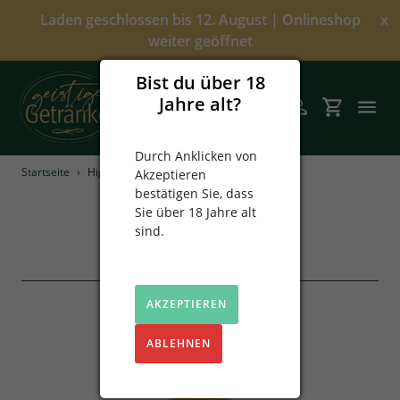
Direkt
Laden geschlossen bis 12. August | Onlineshop
x
zum
weiter geöffnet
Inhalt
Bist du über 18
Jahre alt?
Suchen
Einloggen
Einkaufsw
Durch Anklicken von
Startseite
›
Highlights
Akzeptieren
Angebote
bestätigen Sie, dass
S
Highlights
Sie über 18 Jahre alt
Über uns
a
sind.
m
2 Produkte
Alkoholfrei
m
l
AKZEPTIEREN
Spirituosen
u
n
ABLEHNEN
Prinz
g
:
Sekt & Wein