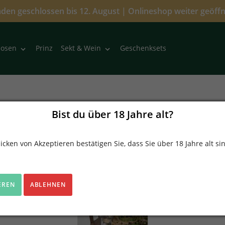
den geschlossen bis 12. August | Onlineshop weiter geöff
Prinz
Geschenksets
uosen
Sekt & Wein
S
Gin
Bist du über 18 Jahre alt?
a
m
7 Produkte
icken von Akzeptieren bestätigen Sie, dass Sie über 18 Jahre alt si
m
l
u
n
EREN
ABLEHNEN
AUSVERKAUFT
g
: