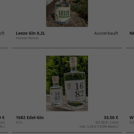
uft
Leeze Gin 0,2L
Ausverkauft
N
Heimat Heroes
0 €
1682 Edel-Gin
33,50 €
W
ter)
0.5 L
(67,00 € / Liter)
0,
St.)
inkl. 5,34 € (19.0% MwSt.)