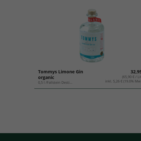
Tommys Limone Gin
32,9
organic
(65,90 € / Li
inkl. 5,26 € (19.0% Mw
0,5 l /Fallstein Desti...