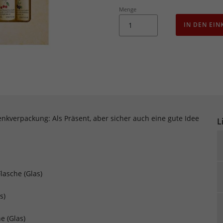
Menge
IN DEN EI
enkverpackung: Als Präsent, aber sicher auch eine gute Idee
L
Flasche (Glas)
s)
e (Glas)