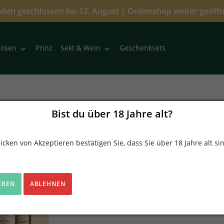
den geschlossen bis 12. August | Onlineshop weiter geöff
Prinz
Geschenksets
uosen
Sekt & Wein
Die kleinen Feinen
Bist du über 18 Jahre alt?
Set Prinz Fein-Brennerei
Verkäufer
icken von Akzeptieren bestätigen Sie, dass Sie über 18 Jahre alt si
Prinz Feinbrennerei
23,90 €
EREN
ABLEHNEN
inkl.
3,81 €
(19.0% MwSt.)
zzgl.
Versandkosten